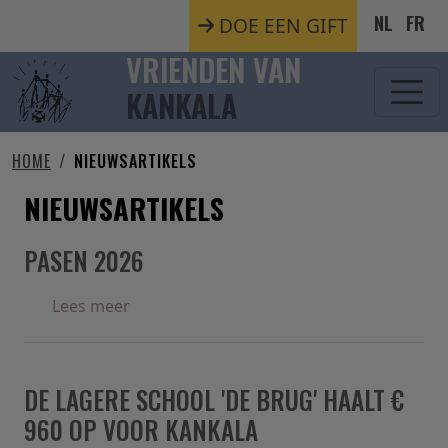
Overslaan en naar de inhoud gaan
NL
FR
DOE EEN GIFT
VRIENDEN VAN
KANKALA
HOME
NIEUWSARTIKELS
NIEUWSARTIKELS
PASEN 2026
over Pasen 2026
Lees meer
DE LAGERE SCHOOL 'DE BRUG' HAALT €
960 OP VOOR KANKALA