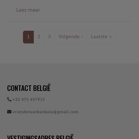
over School 'De Brug' steunt Kankala
Lees meer
PAGINERING
Volgende pagina
Laatste pag
1
2
3
Volgende ›
Laatste »
CONTACT BELGIË
+32 475 497915
vriendenvankankala@gmail.com
VESTIGINGSADRES BELGIË