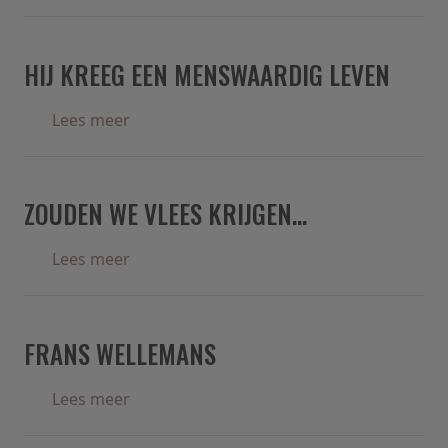
HIJ KREEG EEN MENSWAARDIG LEVEN
over Hij kreeg een menswaardig leven
Lees meer
ZOUDEN WE VLEES KRIJGEN...
over Zouden we vlees krijgen...
Lees meer
FRANS WELLEMANS
over Frans Wellemans
Lees meer