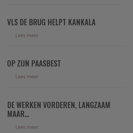
VLS DE BRUG HELPT KANKALA
over Vls De Brug helpt Kankala
Lees meer
OP ZIJN PAASBEST
over Op zijn Paasbest
Lees meer
DE WERKEN VORDEREN, LANGZAAM
MAAR...
over De werken vorderen, langzaam maar.
Lees meer