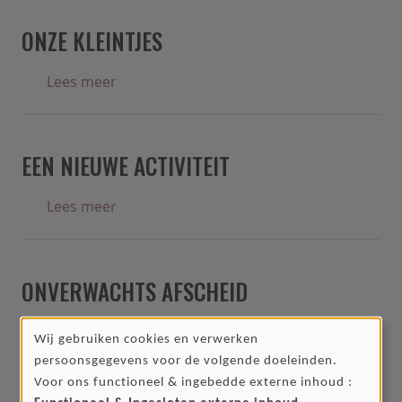
ONZE KLEINTJES
over Onze kleintjes
Lees meer
EEN NIEUWE ACTIVITEIT
over Een nieuwe activiteit
Lees meer
ONVERWACHTS AFSCHEID
over Onverwachts afscheid
Lees meer
Wij gebruiken cookies en verwerken
GEBRUIK
persoonsgegevens voor de volgende doeleinden.
VAN
Voor ons functioneel & ingebedde externe inhoud :