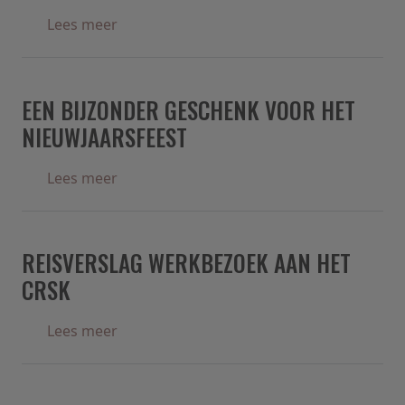
over De lagere school 'De Brug' haalt € 9
Lees meer
EEN BIJZONDER GESCHENK VOOR HET
NIEUWJAARSFEEST
over Een bijzonder geschenk voor het nie
Lees meer
REISVERSLAG WERKBEZOEK AAN HET
CRSK
over Reisverslag werkbezoek aan het Crs
Lees meer