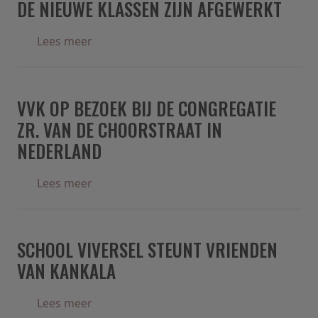
DE NIEUWE KLASSEN ZIJN AFGEWERKT
over De nieuwe klassen zijn afgewerkt
Lees meer
VVK OP BEZOEK BIJ DE CONGREGATIE
ZR. VAN DE CHOORSTRAAT IN
NEDERLAND
over VvK op bezoek bij de congregatie Zr.
Lees meer
SCHOOL VIVERSEL STEUNT VRIENDEN
VAN KANKALA
over School Viversel steunt vrienden van 
Lees meer